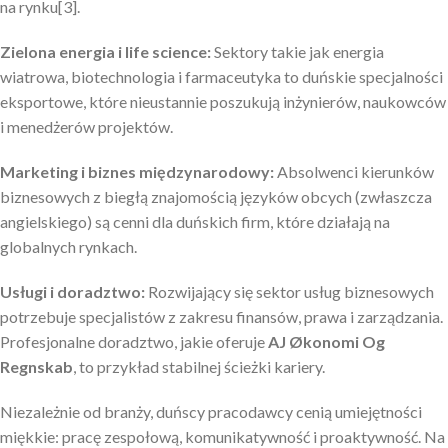
na rynku[3].
Zielona energia i life science:
Sektory takie jak energia
wiatrowa, biotechnologia i farmaceutyka to duńskie specjalności
eksportowe, które nieustannie poszukują inżynierów, naukowców
i menedżerów projektów.
Marketing i biznes międzynarodowy:
Absolwenci kierunków
biznesowych z biegłą znajomością języków obcych (zwłaszcza
angielskiego) są cenni dla duńskich firm, które działają na
globalnych rynkach.
Usługi i doradztwo:
Rozwijający się sektor usług biznesowych
potrzebuje specjalistów z zakresu finansów, prawa i zarządzania.
Profesjonalne doradztwo, jakie oferuje
AJ Økonomi Og
Regnskab
, to przykład stabilnej ścieżki kariery.
Niezależnie od branży, duńscy pracodawcy cenią umiejętności
miękkie: pracę zespołową, komunikatywność i proaktywność. Na