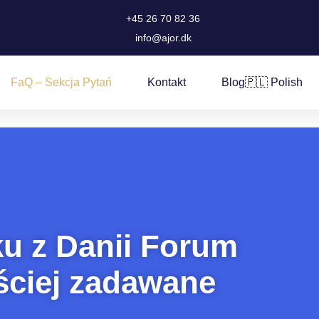
+45 26 70 82 36
info@ajor.dk
FaQ – Sekcja Pytań
Kontakt
Blog
🇵🇱 Polish
u z Danii Forum
ściej zadawane