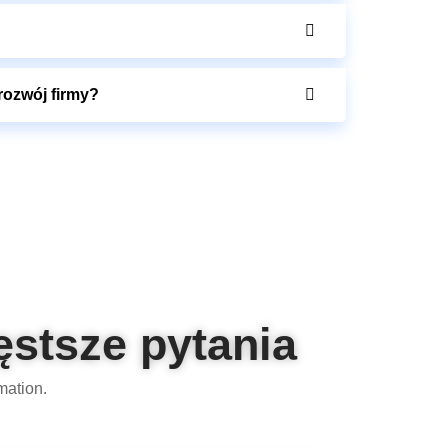
rozwój firmy?
ęstsze pytania
mation.