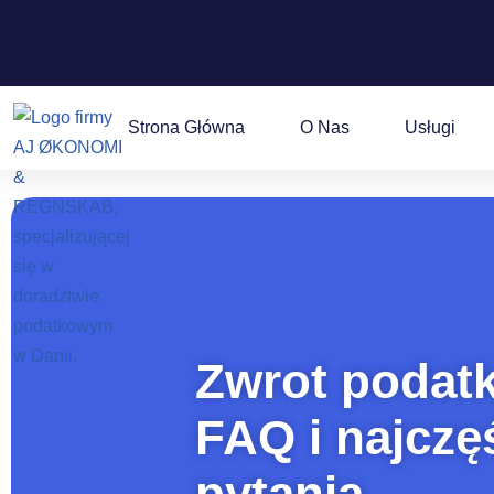
Przejdź
do
treści
Strona Główna
O Nas
Usługi
Zwrot podatk
FAQ i najczę
pytania