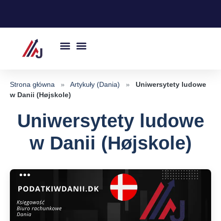
Przejdź
do
treści
Strona główna
»
Artykuły (Dania)
»
Uniwersytety ludowe
w Danii (Højskole)
Uniwersytety ludowe
w Danii (Højskole)