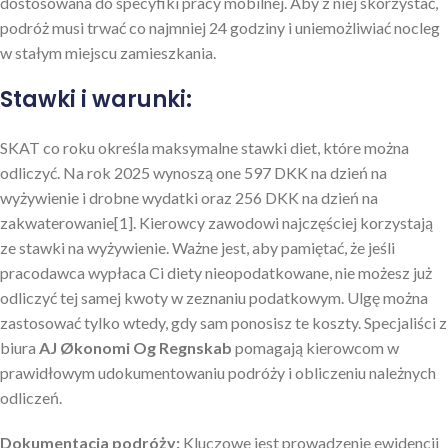
dostosowana do specyfiki pracy mobilnej. Aby z niej skorzystać,
podróż musi trwać co najmniej 24 godziny i uniemożliwiać nocleg
w stałym miejscu zamieszkania.
Stawki i warunki:
SKAT co roku określa maksymalne stawki diet, które można
odliczyć. Na rok 2025 wynoszą one 597 DKK na dzień na
wyżywienie i drobne wydatki oraz 256 DKK na dzień na
zakwaterowanie[1]. Kierowcy zawodowi najczęściej korzystają
ze stawki na wyżywienie. Ważne jest, aby pamiętać, że jeśli
pracodawca wypłaca Ci diety nieopodatkowane, nie możesz już
odliczyć tej samej kwoty w zeznaniu podatkowym. Ulgę można
zastosować tylko wtedy, gdy sam ponosisz te koszty. Specjaliści z
biura
AJ Økonomi Og Regnskab
pomagają kierowcom w
prawidłowym udokumentowaniu podróży i obliczeniu należnych
odliczeń.
Dokumentacja podróży:
Kluczowe jest prowadzenie ewidencji