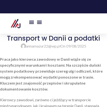
Transport w Danii a podatki
annamazur22@wp.pl
On 09/08/2025
Praca jako kierowca zawodowy w Danii wiąże się ze
specyficznymi warunkami i kosztami. Na szczęście duński
system podatkowy przewiduje szereg ulg i odliczeń, które
mogą zrekompensować wydatki ponoszone w trasie.
Kluczem jest znajomość przepisów i skrupulatne
dokumentowanie kosztów.
Kierowcy zawodowi, zarówno ci jeżdżący w transporcie
międzynarodowym, jak i krajowym na terenie Danii, stanowią