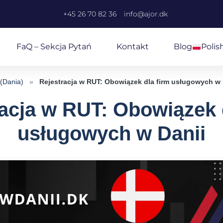
+45 26 70 82 36
info@ajor.dk
FaQ – Sekcja Pytań
Kontakt
Blog
Polis
 (Dania)
»
Rejestracja w RUT: Obowiązek dla firm usługowych w 
acja w RUT: Obowiązek 
usługowych w Danii