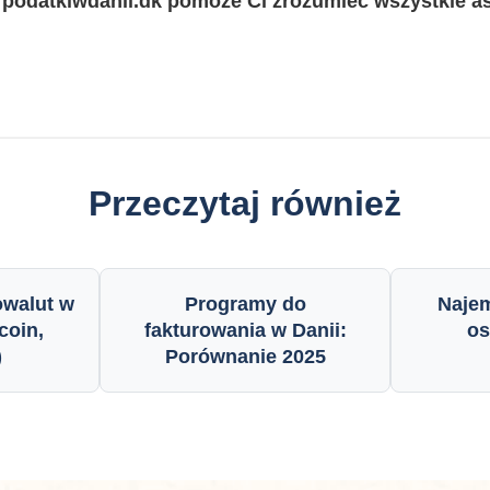
a
podatkiwdanii.dk
pomoże Ci zrozumieć wszystkie as
Przeczytaj również
owalut w
Programy do
Najem
coin,
fakturowania w Danii:
os
)
Porównanie 2025