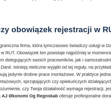
zy obowiązek rejestracji w 
raniczna firma, która tymczasowo świadczy usługi w Da
kt w RUT. Obowiązek ten powstaje najpóźniej w momencie
rm delegujących swoich pracowników, jak i samozatrudni
 Danii. Istnieją nieliczne wyjątki od tej reguły, na przyk
nują jedynie drobne prace montażowe. W praktyce jedna
ntażowych, sprzątających czy opiekuńczych działającyc
zumienie, czy Twoja działalność wymaga rejestracji, jes
a
AJ Økonomi Og Regnskab
oferuje profesjonalne dor