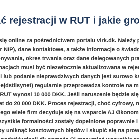
 rejestracji w RUT i jakie gr
się online za pośrednictwem portalu virk.dk. Należy
r NIP), dane kontaktowe, a także informacje o świad
onywania, okres trwania oraz dane delegowanych p
macjach musi być niezwłocznie aktualizowana w rejes
ji lub podanie nieprawdziwych danych jest surowo 
ejdstilsynet) regularnie przeprowadza kontrole na m
w RUT wynosi 10 000 DKK. Jeśli naruszenie będzie si
 do 20 000 DKK. Proces rejestracji, choć cyfrowy, 
ego wiele firm decyduje się na wsparcie
AJ Økonom
zystkie formalności zostały dopełnione poprawnie i 
by uniknąć kosztownych błędów i skupić się na pro