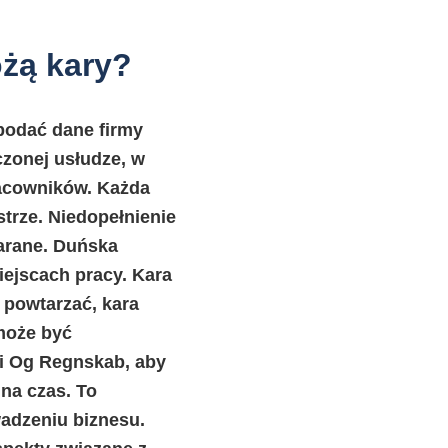
ożą kary?
 podać dane firmy
czonej usłudze, w
racowników. Każda
trze. Niedopełnienie
karane. Duńska
iejscach pracy. Kara
ę powtarzać, kara
może być
i Og Regnskab
, aby
na czas. To
wadzeniu biznesu.