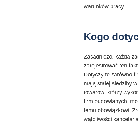
warunków pracy.
Kogo dotyc
Zasadniczo, każda zag
zarejestrować ten fa
Dotyczy to zarówno fi
mają stałej siedziby w
towarów, którzy wyko
firm budowlanych, mo
temu obowiązkowi. Zro
wątpliwości kancelari