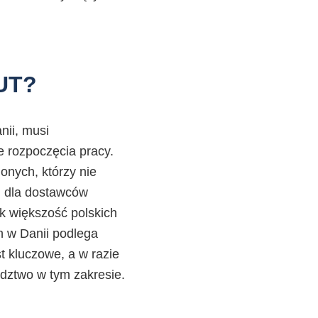
RUT?
nii, musi
 rozpoczęcia pracy.
onych, którzy nie
ład dla dostawców
k większość polskich
h w Danii podlega
t kluczowe, a w razie
adztwo w tym zakresie.