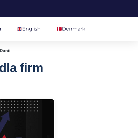
h
English
Denmark
Danii
dla firm