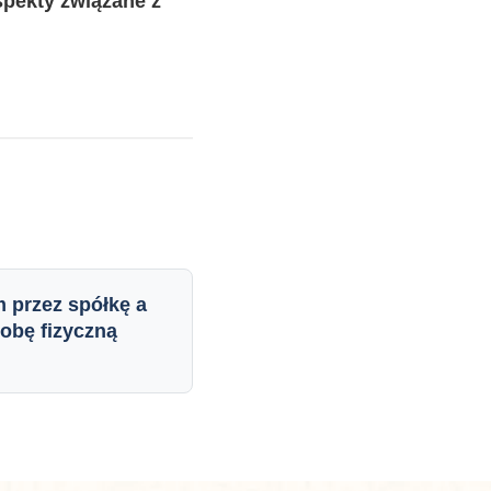
pekty związane z
 przez spółkę a
obę fizyczną