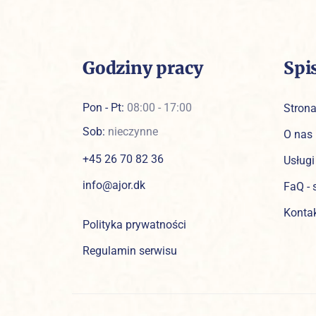
Godziny pracy
Spi
Pon - Pt:
08:00 - 17:00
Stron
Sob:
nieczynne
O nas
+45 26 70 82 36
Usługi
info@ajor.dk
FaQ - 
Konta
Polityka prywatności
Regulamin serwisu