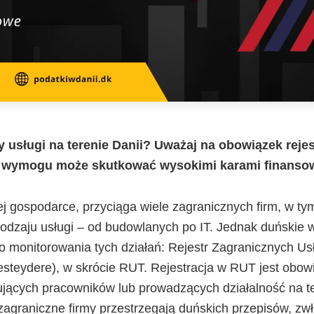
 usługi na terenie Danii? Uważaj na obowiązek rejes
o wymogu może skutkować wysokimi karami finanso
nej gospodarce, przyciąga wiele zagranicznych firm, w tym
rodzaju usługi – od budowlanych po IT. Jednak duńskie 
do monitorowania tych działań: Rejestr Zagranicznych U
esteydere), w skrócie RUT. Rejestracja w RUT jest obow
ujących pracowników lub prowadzących działalność na te
zagraniczne firmy przestrzegają duńskich przepisów, z