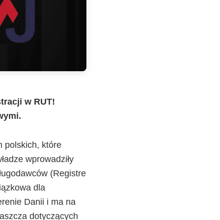
tracji w RUT!
wymi.
 polskich, które
władze wprowadziły
sługodawców (Registre
iązkowa dla
renie Danii i ma na
właszcza dotyczących