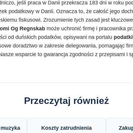
niczo, jeśli praca w Danii przekracza 183 dni w roku p
ek podatkowy w Danii. Oznacza to, że całość jego do
skiemu fiskusowi. Zrozumienie tych zasad jest kluczowe
omi Og Regnskab
może uchronić firmę i pracownika p
iści od duńskich podatków, opisywani na portalu
podatki
we doradztwo w zakresie delegowania, pomagając firm
. Nasze wsparcie to gwarancja zgodności z przepisami i 
Przeczytaj również
i muzyka
Koszty zatrudnienia
Zaku