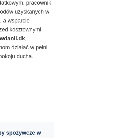
odatkowym, pracownik
chodów uzyskanych w
, a wsparcie
rzed kosztownymi
wdanii.dk
,
om działać w pełni
spokoju ducha.
py spożywcze w