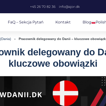
+45 26 70 82 36
info@ajor.dk
FaQ – Sekcja Pytań
Kontakt
Blog
Polis
 (Dania)
»
Pracownik delegowany do Danii – kluczowe obowiązk
ownik delegowany do Da
kluczowe obowiązki