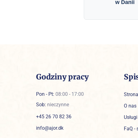
w Danii
Godziny pracy
Spi
Pon - Pt:
08:00 - 17:00
Stron
Sob:
nieczynne
O nas
+45 26 70 82 36
Usługi
info@ajor.dk
FaQ - 