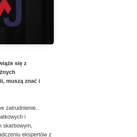
iąże się z
ażnych
i, muszą znać i
e zatrudnienie.
atkowych i
em skarbowym,
iadczeniu ekspertów z