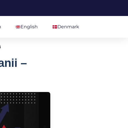
h
English
Denmark
i
nii –