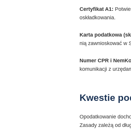
Certyfikat A1:
Potwier
oskładkowania.
Karta podatkowa (ska
nią zawnioskować w 
Numer CPR i NemKo
komunikacji z urzędam
Kwestie po
Opodatkowanie dochod
Zasady zależą od dłu