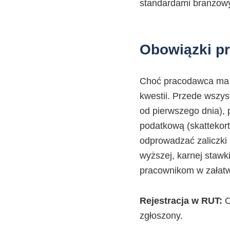
standardami branżow
Obowiązki p
Choć pracodawca ma w
kwestii. Przede wszys
od pierwszego dnia),
podatkową (skattekor
odprowadzać zaliczki
wyższej, karnej stawki
pracownikom w załatwi
Rejestracja w RUT:
O
zgłoszony.