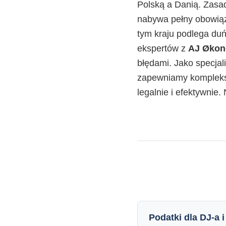
Polską a Danią. Zasad
nabywa pełny obowiąz
tym kraju podlega duń
ekspertów z
AJ Økon
błędami. Jako specjal
zapewniamy komplekso
legalnie i efektywnie
Podatki dla DJ-a 