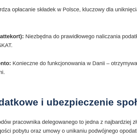
dza opłacanie składek w Polsce, kluczowy dla uniknięc
ttekort):
Niezbędna do prawidłowego naliczania podat
SKAT.
nto:
Konieczne do funkcjonowania w Danii – otrzymywan
i.
datkowe i ubezpieczenie spo
ów pracownika delegowanego to jedna z najbardziej zł
gości pobytu oraz umowy o unikaniu podwójnego opoda