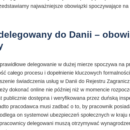
rzedstawiamy najważniejsze obowiązki spoczywające na 
delegowany do Danii – obowi
y
prawidłowe delegowanie w dużej mierze spoczywa na p
ość całego procesu i dopełnienie kluczowych formalnośc
oszenie świadczenia usług w Danii do Rejestru Zagran
eży dokonać online nie później niż w momencie rozpocz
t publicznie dostępna i weryfikowana przez duńską insp
nadto pracodawca musi zadbać o to, by pracownik posiada
 podlega on systemowi ubezpieczeń społecznych w kraju
 pracownicy delegowani muszą otrzymywać wynagrodzen