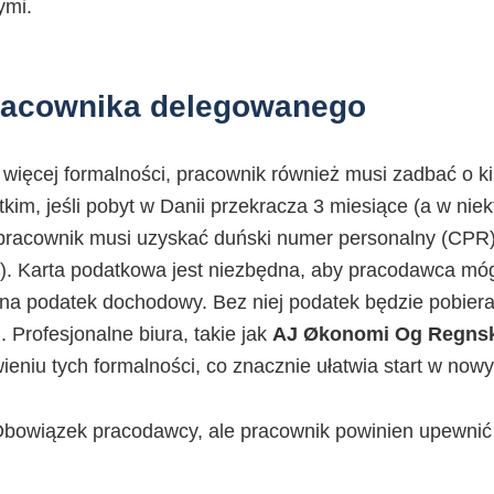
ymi.
racownika delegowanego
ięcej formalności, pracownik również musi zadbać o ki
tkim, jeśli pobyt w Danii przekracza 3 miesiące (a w ni
 pracownik musi uzyskać duński numer personalny (CPR)
t). Karta podatkowa jest niezbędna, aby pracodawca mó
 na podatek dochodowy. Bez niej podatek będzie pobier
. Profesjonalne biura, takie jak
AJ Økonomi Og Regns
eniu tych formalności, co znacznie ułatwia start w nowy
bowiązek pracodawcy, ale pracownik powinien upewnić s