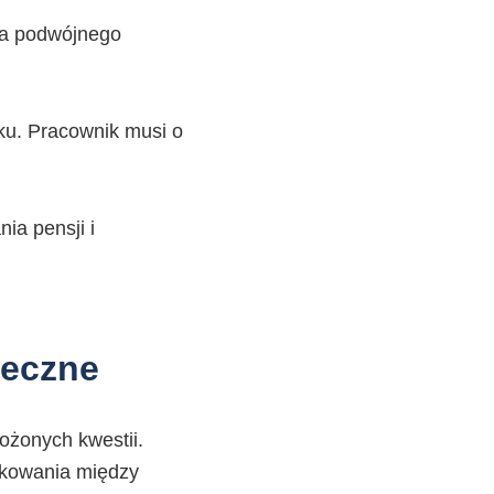
ia podwójnego
ku. Pracownik musi o
ia pensji i
łeczne
ożonych kwestii.
tkowania między