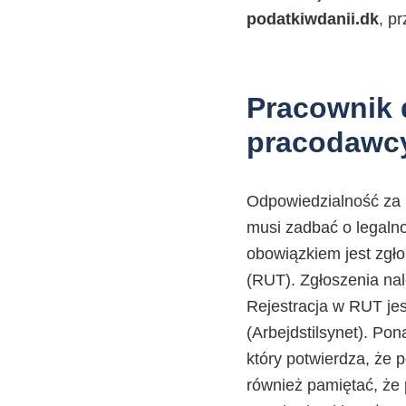
podatkiwdanii.dk
, p
Pracownik 
pracodawc
Odpowiedzialność za 
musi zadbać o legaln
obowiązkiem jest zgł
(RUT). Zgłoszenia nal
Rejestracja w RUT jes
(Arbejdstilsynet). Po
który potwierdza, że
również pamiętać, że