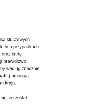
lka kluczowych
ektórych przypadkach
 oraz kartę
gł prawidłowo
any według znacznie
kab
, pomagają
m kraju.
ię, że został