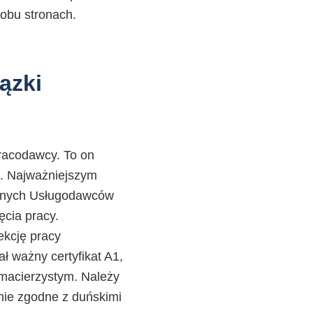
obu stronach.
ązki
racodawcy. To on
i. Najważniejszym
icznych Usługodawców
ęcia pracy.
ekcję pracy
ł ważny certyfikat A1,
 macierzystym. Należy
ie zgodne z duńskimi