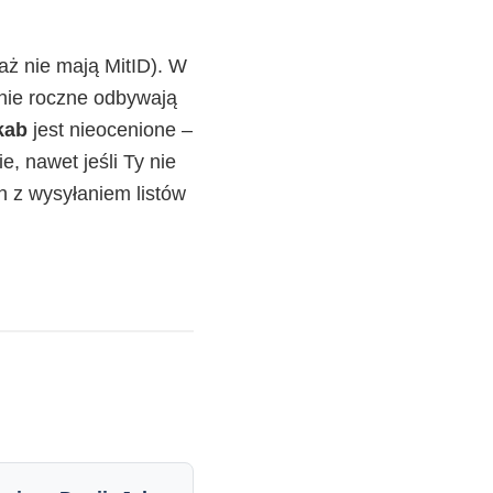
ż nie mają MitID). W
enie roczne odbywają
kab
jest nieocenione –
 nawet jeśli Ty nie
 z wysyłaniem listów