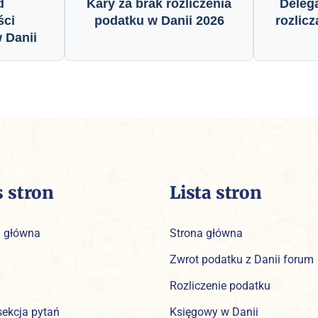
d
Kary za brak rozliczenia
Delega
ści
podatku w Danii 2026
rozlicz
 Danii
s stron
Lista stron
a główna
Strona główna
Zwrot podatku z Danii forum
Rozliczenie podatku
sekcja pytań
Księgowy w Danii