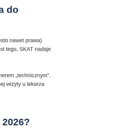
a do
zęsto nawet prawa)
st tego, SKAT nadaje
erem „technicznym”.
j wizyty u lekarza
 2026?