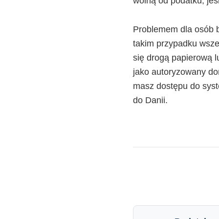
wolną od podatku, jeśl
Problemem dla osób b
takim przypadku wszel
się drogą papierową l
jako autoryzowany do
masz dostępu do syst
do Danii.