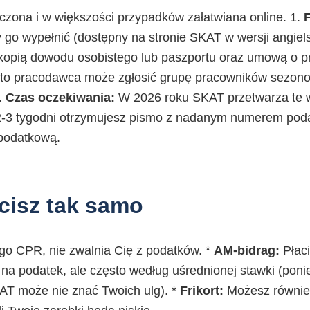
czona i w większości przypadków załatwiana online. 1.
F
 go wypełnić (dostępny na stronie SKAT w wersji angielsk
 kopią dowodu osobistego lub paszportu oraz umową o p
to pracodawca może zgłosić grupę pracowników sezon
.
Czas oczekiwania:
W 2026 roku SKAT przetwarza te w
2-3 tygodni otrzymujesz pismo z nadanym numerem pod
podatkową.
cisz tak samo
go CPR, nie zwalnia Cię z podatków. *
AM-bidrag:
Płaci
 na podatek, ale często według uśrednionej stawki (pon
KAT może nie znać Twoich ulg). *
Frikort:
Możesz również