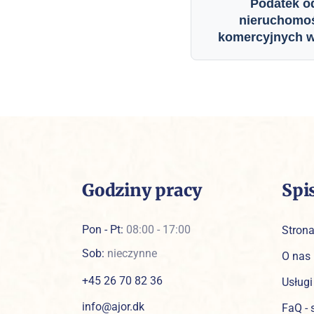
Podatek o
nieruchomo
komercyjnych w
Godziny pracy
Spi
Pon - Pt:
08:00 - 17:00
Stron
Sob:
nieczynne
O nas
+45 26 70 82 36
Usługi
info@ajor.dk
FaQ - 