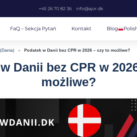
+45 26 70 82 36
info@ajor.dk
FaQ – Sekcja Pytań
Kontakt
Blog
Polis
 (Dania)
»
Podatek w Danii bez CPR w 2026 – czy to możliwe?
w Danii bez CPR w 2026
możliwe?