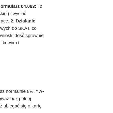
ormularz 04.063:
To
iej) i wysłać
racę. 2.
Działanie
owych do SKAT, co
nioski dość sprawnie
atkowym i
sz normalnie 8%. *
A-
ieważ bez pełnej
 ubiegać się o kartę