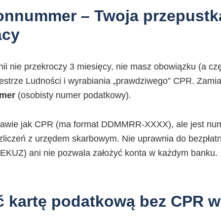
onnummer – Twoja przepustk
acy
nii nie przekroczy 3 miesięcy, nie masz obowiązku (a c
estrze Ludności i wyrabiania „prawdziwego” CPR. Zamia
mmer
(osobisty numer podatkowy).
rawie jak CPR (ma format DDMMRR-XXXX), ale jest num
zliczeń z urzędem skarbowym. Nie uprawnia do bezpłatne
 EKUZ) ani nie pozwala założyć konta w każdym banku.
ć kartę podatkową bez CPR w