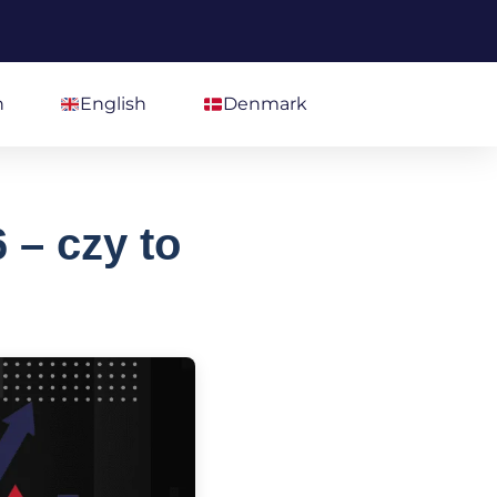
h
English
Denmark
 – czy to