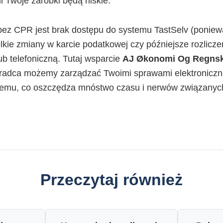
i Twoje zarobki będą niskie.
ez CPR jest brak dostępu do systemu TastSelv (poniewa
kie zmiany w karcie podatkowej czy późniejsze rozlicz
ub telefoniczną. Tutaj wsparcie
AJ Økonomi Og Regns
radca możemy zarządzać Twoimi sprawami elektronicznie,
emu, co oszczędza mnóstwo czasu i nerwów związanych
Przeczytaj również