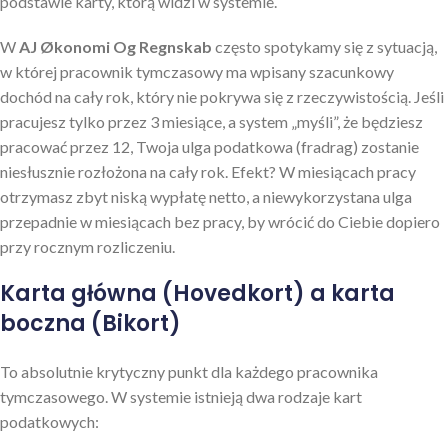
podstawie karty, którą widzi w systemie.
W
AJ Økonomi Og Regnskab
często spotykamy się z sytuacją,
w której pracownik tymczasowy ma wpisany szacunkowy
dochód na cały rok, który nie pokrywa się z rzeczywistością. Jeśli
pracujesz tylko przez 3 miesiące, a system „myśli”, że będziesz
pracować przez 12, Twoja ulga podatkowa (fradrag) zostanie
niesłusznie rozłożona na cały rok. Efekt? W miesiącach pracy
otrzymasz zbyt niską wypłatę netto, a niewykorzystana ulga
przepadnie w miesiącach bez pracy, by wrócić do Ciebie dopiero
przy rocznym rozliczeniu.
Karta główna (Hovedkort) a karta
boczna (Bikort)
To absolutnie krytyczny punkt dla każdego pracownika
tymczasowego. W systemie istnieją dwa rodzaje kart
podatkowych: