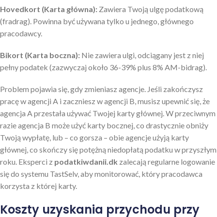
Hovedkort (Karta główna):
Zawiera Twoją ulgę podatkową
(fradrag). Powinna być używana tylko u jednego, głównego
pracodawcy.
Bikort (Karta boczna):
Nie zawiera ulgi, odciągany jest z niej
pełny podatek (zazwyczaj około 36-39% plus 8% AM-bidrag).
Problem pojawia się, gdy zmieniasz agencje. Jeśli zakończysz
pracę w agencji A i zaczniesz w agencji B, musisz upewnić się, że
agencja A przestała używać Twojej karty głównej. W przeciwnym
razie agencja B może użyć karty bocznej, co drastycznie obniży
Twoją wypłatę, lub – co gorsza – obie agencje użyją karty
głównej, co skończy się potężną niedopłatą podatku w przyszłym
roku. Eksperci z
podatkiwdanii.dk
zalecają regularne logowanie
się do systemu TastSelv, aby monitorować, który pracodawca
korzysta z której karty.
Koszty uzyskania przychodu przy