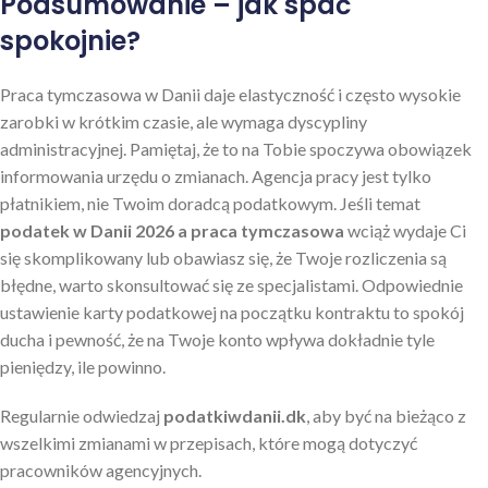
Podsumowanie – jak spać
spokojnie?
Praca tymczasowa w Danii daje elastyczność i często wysokie
zarobki w krótkim czasie, ale wymaga dyscypliny
administracyjnej. Pamiętaj, że to na Tobie spoczywa obowiązek
informowania urzędu o zmianach. Agencja pracy jest tylko
płatnikiem, nie Twoim doradcą podatkowym. Jeśli temat
podatek w Danii 2026 a praca tymczasowa
wciąż wydaje Ci
się skomplikowany lub obawiasz się, że Twoje rozliczenia są
błędne, warto skonsultować się ze specjalistami. Odpowiednie
ustawienie karty podatkowej na początku kontraktu to spokój
ducha i pewność, że na Twoje konto wpływa dokładnie tyle
pieniędzy, ile powinno.
Regularnie odwiedzaj
podatkiwdanii.dk
, aby być na bieżąco z
wszelkimi zmianami w przepisach, które mogą dotyczyć
pracowników agencyjnych.