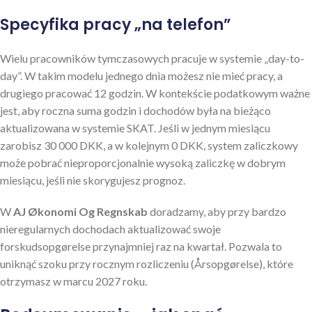
Specyfika pracy „na telefon”
Wielu pracowników tymczasowych pracuje w systemie „day-to-
day”. W takim modelu jednego dnia możesz nie mieć pracy, a
drugiego pracować 12 godzin. W kontekście podatkowym ważne
jest, aby roczna suma godzin i dochodów była na bieżąco
aktualizowana w systemie SKAT. Jeśli w jednym miesiącu
zarobisz 30 000 DKK, a w kolejnym 0 DKK, system zaliczkowy
może pobrać nieproporcjonalnie wysoką zaliczkę w dobrym
miesiącu, jeśli nie skorygujesz prognoz.
W
AJ Økonomi Og Regnskab
doradzamy, aby przy bardzo
nieregularnych dochodach aktualizować swoje
forskudsopgørelse przynajmniej raz na kwartał. Pozwala to
uniknąć szoku przy rocznym rozliczeniu (Årsopgørelse), które
otrzymasz w marcu 2027 roku.