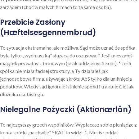
zarządem (choć w małych firmach to ta sama osoba).
Przebicie Zasłony
(Hæftelsesgennembrud)
To sytuacja ekstremalna, ale możliwa. Sąd może uznać, że spółka
była tylko „wydmuszką” służącą do oszustwa. * Jeśli mieszałeś
majątek prywatny z firmowym (brak oddzielnych kont). * Jeśli
spółka nie miała żadnej struktury, a Ty działałeś jak
jednoosobowa firma, używając skrótu ApS tylko dla uniknięcia
podatków. Wtedy sąd ignoruje istnienie spółki i traktuje Cię jak
dłużnika osobistego.
Nielegalne Pożyczki (Aktionærlån)
To najczęstszy grzech wspólników. Wypłacasz sobie pieniądze z
konta spółki „na chwilę”. SKAT to widzi. 1. Musisz oddać