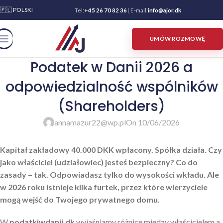
🇵🇱 POLSKI
Tel:
+45 26 70 82 36
|
E-mail:
info@ajor.dk
UMÓW ROZMOWĘ
Podatek w Danii 2026 a
odpowiedzialność wspólników
(Shareholders)
annamazur22@wp.pl
On 10/06/2026
Kapitał zakładowy 40.000 DKK wpłacony. Spółka działa. Czy
jako właściciel (udziałowiec) jesteś bezpieczny? Co do
zasady – tak. Odpowiadasz tylko do wysokości wkładu. Ale
w 2026 roku istnieje kilka furtek, przez które wierzyciele
mogą wejść do Twojego prywatnego domu.
W
podatkiwdanii.dk
wyjaśniamy różnicę między właścicielem a