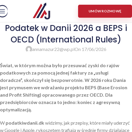
UMÓW ROZMOWĘ
Podatek w Danii 2026 a BEPS i
OECD (International Rules)
annamazur22@wp.pl
On 17/06/2026
Świat, w którym można było przesuwać zyski do rajów
podatkowych za pomocą jednej faktury za „usługi
doradcze”, skończył się bezpowrotnie. W 2026 roku Dania
jest prymusem we wdrażaniu projektu BEPS (Base Erosion
and Profit Shifting) opracowanego przez OECD. Dla
przedsiębiorców oznacza to jedno: koniec z agresywną
optymalizacją.
W
podatkiwdanii.dk
widzimy, jak przepisy, które miały uderzyć
w Google i Apple, rykoszetem trafiają w średnie firmy działające