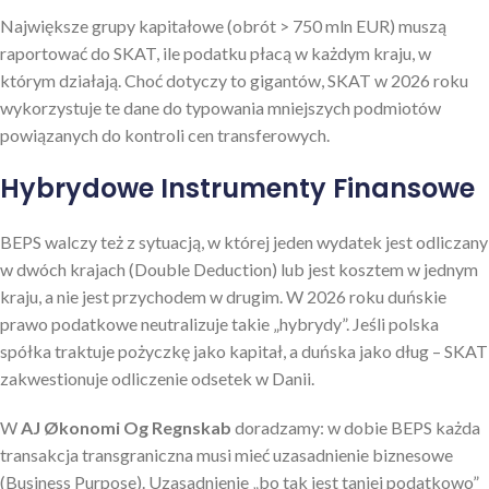
Największe grupy kapitałowe (obrót > 750 mln EUR) muszą
raportować do SKAT, ile podatku płacą w każdym kraju, w
którym działają. Choć dotyczy to gigantów, SKAT w 2026 roku
wykorzystuje te dane do typowania mniejszych podmiotów
powiązanych do kontroli cen transferowych.
Hybrydowe Instrumenty Finansowe
BEPS walczy też z sytuacją, w której jeden wydatek jest odliczany
w dwóch krajach (Double Deduction) lub jest kosztem w jednym
kraju, a nie jest przychodem w drugim. W 2026 roku duńskie
prawo podatkowe neutralizuje takie „hybrydy”. Jeśli polska
spółka traktuje pożyczkę jako kapitał, a duńska jako dług – SKAT
zakwestionuje odliczenie odsetek w Danii.
W
AJ Økonomi Og Regnskab
doradzamy: w dobie BEPS każda
transakcja transgraniczna musi mieć uzasadnienie biznesowe
(Business Purpose). Uzasadnienie „bo tak jest taniej podatkowo”