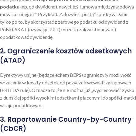
podatku
(np. od dywidend), nawet jeśli umowa międzynarodowa
mówi co innego! * Przykład: Założyłeś „pustą” spółkę w Danii
tylko po to, by skorzystać z zerowego podatku od dywidend z
Polski. SKAT (używając PPT) może to zakwestionować i
opodatkować dywidendę.
2. Ograniczenie kosztów odsetkowych
(ATAD)
Dyrektywy unijne (będące echem BEPS) ograniczyły możliwość
wrzucania w koszty odsetek od pożyczek wewnątrzgrupowych
(EBITDA rule). Oznacza to, że nie można już „wydrenować” zysku
z duńskiej spółki wysokimi odsetkami płaconymi do spółki-matki
w raju podatkowym.
3. Raportowanie Country-by-Country
(CbCR)