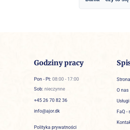
Godziny pracy
Spi
Pon - Pt:
08:00 - 17:00
Stron
Sob:
nieczynne
O nas
+45 26 70 82 36
Usługi
info@ajor.dk
FaQ - 
Konta
Polityka prywatności