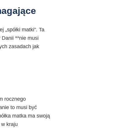
ymagające
 „spółki matki”. Ta
Danii **nie musi
ych zasadach jak
ym rocznego
anie to musi być
spółka matka ma swoją
 w kraju