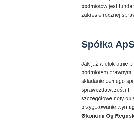
podmiotów jest fundam
zakresie rocznej spr
Spółka ApS
Jak już wielokrotnie p
podmiotem prawnym. 
składanie pełnego sp
sprawozdawczości fina
szczegółowe noty obja
przygotowanie wymaga
Økonomi Og Regns