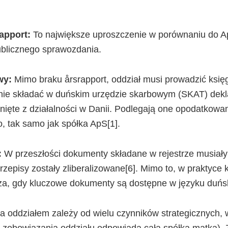
apport:
To największe uproszczenie w porównaniu do Ap
ublicznego sprawozdania.
wy:
Mimo braku årsrapport, oddział musi prowadzić księ
nie składać w duńskim urzędzie skarbowym (SKAT) dekl
nięte z działalności w Danii. Podlegają one opodatkow
 tak samo jak spółka ApS[1].
:
W przeszłości dokumenty składane w rejestrze musiały
przepisy zostały zliberalizowane[6]. Mimo to, w praktyce
sza, gdy kluczowe dokumenty są dostępne w języku duńs
 oddziałem zależy od wielu czynników strategicznych, 