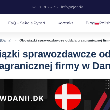
+45 26 70 82 36
info@ajor.dk
FaQ – Sekcja Pytań
Kontakt
Blog
Polis
 (Dania)
»
Obowiązki sprawozdawcze oddziału zagranicznej firm
ązki sprawozdawcze od
agranicznej firmy w Dan