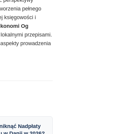
 Z perspektywy
tworzenia pełnego
j księgowości i
Økonomi Og
 lokalnymi przepisami.
e aspekty prowadzenia
niknąć Nadpłaty
u w Danii w 2026?