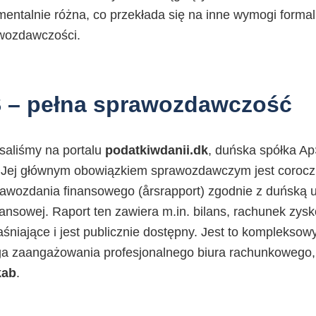
entalnie różna, co przekłada się na inne wymogi forma
awozdawczości.
 – pełna sprawozdawczość
isaliśmy na portalu
podatkiwdanii.dk
, duńska spółka A
Jej głównym obowiązkiem sprawozdawczym jest coroczn
rawozdania finansowego (årsrapport) zgodnie z duńską 
nsowej. Raport ten zawiera m.in. bilans, rachunek zyskó
śniające i jest publicznie dostępny. Jest to komplekso
 zaangażowania profesjonalnego biura rachunkowego, 
kab
.