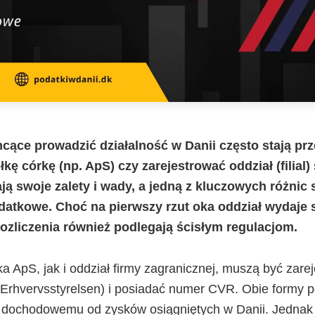
hcące prowadzić działalność w Danii często stają p
ę córkę (np. ApS) czy zarejestrować oddział (filial) 
ją swoje zalety i wady, a jedną z kluczowych różnic
atkowe. Choć na pierwszy rzut oka oddział wydaje 
rozliczenia również podlegają ścisłym regulacjom.
 ApS, jak i oddział firmy zagranicznej, muszą być zar
Erhvervsstyrelsen) i posiadać numer CVR. Obie formy p
dochodowemu od zysków osiągniętych w Danii. Jednak 