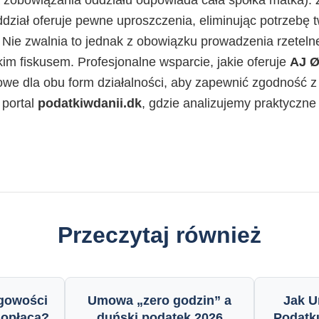
a zobowiązania oddziału odpowiada cała spółka matka).
ział oferuje pewne uproszczenia, eliminując potrzebę 
 Nie zwalnia to jednak z obowiązku prowadzenia rzetelne
kim fiskusem. Profesjonalne wsparcie, jakie oferuje
AJ 
zowe dla obu form działalności, aby zapewnić zgodność z
 portal
podatkiwdanii.dk
, gdzie analizujemy praktyczn
Przeczytaj również
ęgowości
Umowa „zero godzin” a
Jak U
ę opłaca?
duński podatek 2026
Podatk