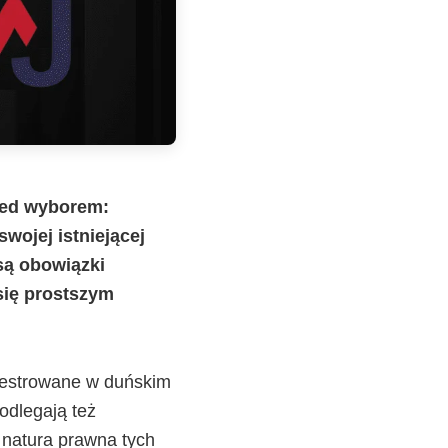
rzed wyborem:
swojej istniejącej
 są obowiązki
się prostszym
ejestrowane w duńskim
odlegają też
natura prawna tych