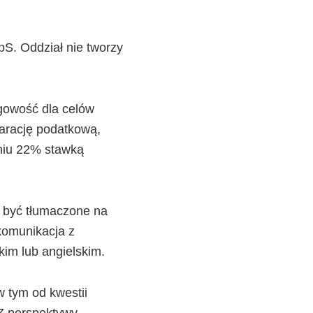
S. Oddział nie tworzy
gowość dla celów
arację podatkową,
aniu 22% stawką
 być tłumaczone na
 komunikacja z
kim lub angielskim.
w tym od kwestii