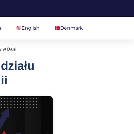
h
English
Denmark
y w Danii
działu
ii