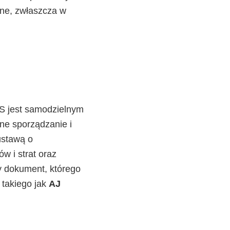
lne, zwłaszcza w
pS jest samodzielnym
e sporządzanie i
ustawą o
w i strat oraz
wy dokument, którego
takiego jak
AJ