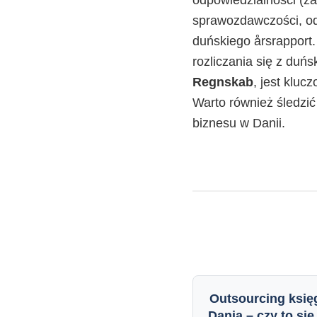
odpowiedzialności (z
sprawozdawczości, odd
duńskiego årsrapport.
rozliczania się z duńs
Regnskab
, jest kluc
Warto również śledzić
biznesu w Danii.
Outsourcing ksi
Dania – czy to si