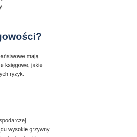
y.
ęgowości?
 państwowe mają
ie księgowe, jakie
ych ryzyk.
ospodarczej
ądu wysokie grzywny