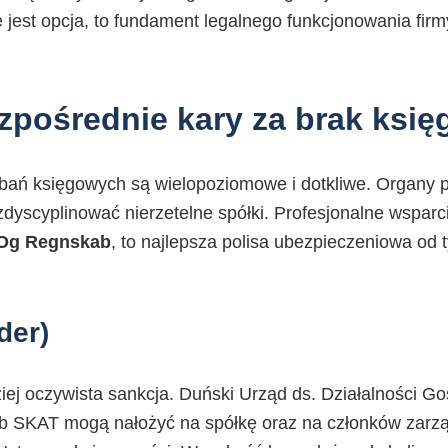
 jest opcja, to fundament legalnego funkcjonowania firm
ezpośrednie kary za brak ksi
bań księgowych są wielopoziomowe i dotkliwe. Organy
zdyscyplinować nierzetelne spółki. Profesjonalne wsparc
Og Regnskab
, to najlepsza polisa ubezpieczeniowa od t
der)
ziej oczywista sankcja. Duński Urząd ds. Działalności G
lub SKAT mogą nałożyć na spółkę oraz na członków zarz