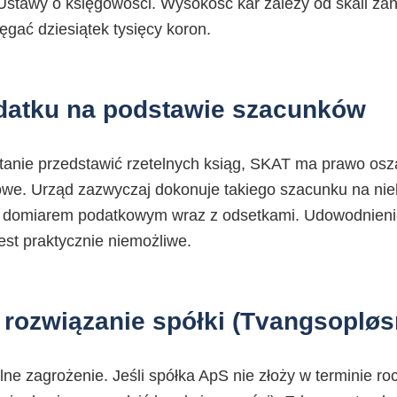
Ustawy o księgowości. Wysokość kar zależy od skali zan
ęgać dziesiątek tysięcy koron.
odatku na podstawie szacunków
w stanie przedstawić rzetelnych ksiąg, SKAT ma prawo os
we. Urząd zazwyczaj dokonuje takiego szacunku na nie
 domiarem podatkowym wraz z odsetkami. Udowodnienie
est praktycznie niemożliwe.
ozwiązanie spółki (Tvangsopløs
alne zagrożenie. Jeśli spółka ApS nie złoży w terminie 