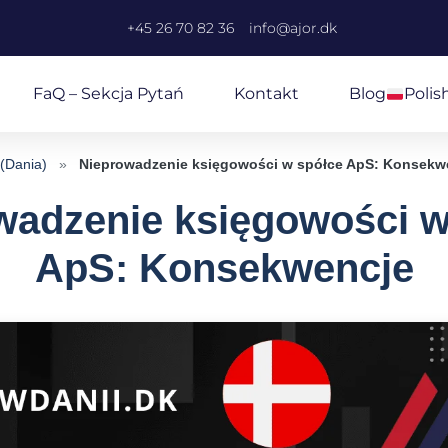
+45 26 70 82 36
info@ajor.dk
FaQ – Sekcja Pytań
Kontakt
Blog
Polis
 (Dania)
»
Nieprowadzenie księgowości w spółce ApS: Konsekw
wadzenie księgowości w
ApS: Konsekwencje