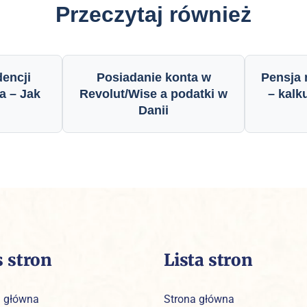
Przeczytaj również
dencji
Posiadanie konta w
Pensja 
a – Jak
Revolut/Wise a podatki w
– kalk
Danii
s stron
Lista stron
a główna
Strona główna