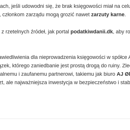
ch, jeśli udowodni się, że brak księgowości miał na cel
, członkom zarządu mogą grozić nawet
zarzuty karne
.
z rzetelnych źródeł, jak portal
podatkiwdanii.dk
, aby r
wiedliwienia dla nieprowadzenia księgowości w spółce 
ek, którego zaniedbanie jest prostą drogą do ruiny. Zl
alnemu i zaufanemu partnerowi, takiemu jak biuro
AJ Ø
szt, ale najważniejsza inwestycja w bezpieczeństwo i sta