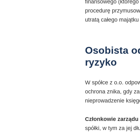
finansowego (którego 
procedurę przymusoweg
utratą całego majątku 
Osobista o
ryzyko
W spółce z o.o. odpow
ochrona znika, gdy za
nieprowadzenie księgo
Członkowie zarządu
spółki, w tym za jej 