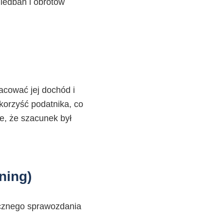
iedbań i obrotów
zacować jej dochód i
korzyść podatnika, co
, że szacunek był
ning)
rocznego sprawozdania