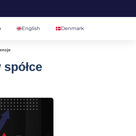
h
English
Denmark
encje
 spółce