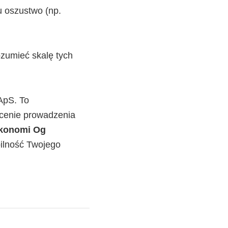
u oszustwo (np.
ozumieć skalę tych
ApS. To
ecenie prowadzenia
konomi Og
bilność Twojego