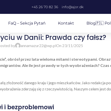
+45 26 70 82 36
info@ajor.dk
FaQ – Sekcja Pytań
Kontakt
Blog
🇵🇱 Pol
życiu w Danii: Prawda czy fałsz?
osted by
annamazur22@wp.pl
On 23/11/2025
ecie”, obrósł przez lata wieloma mitami i stereotypami. Obr
igrantów. Ale ile jest prawdy w tych wyobrażeniach? Czas ob
całą złożoność danego kraju i jego mieszkańców. Jako redakcja po
wyobrażenia zderzają się z rzeczywistością. Naszym celem jest do
wi i bezproblemowi