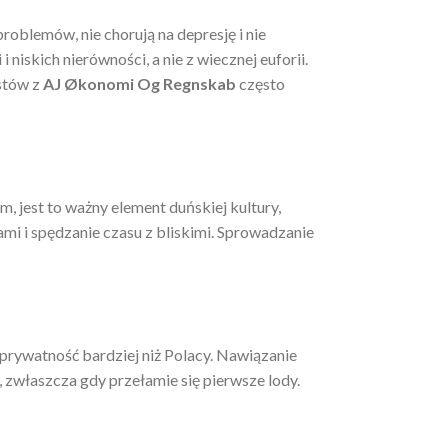
problemów, nie chorują na depresję i nie
niskich nierówności, a nie z wiecznej euforii.
istów z
AJ Økonomi Og Regnskab
często
, jest to ważny element duńskiej kultury,
ami i spędzanie czasu z bliskimi. Sprowadzanie
 prywatność bardziej niż Polacy. Nawiązanie
i, zwłaszcza gdy przełamie się pierwsze lody.