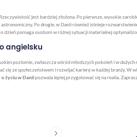
 Rzeczywistość jest bardziej złożona. Po pierwsze, wysokie zaro
st astronomiczny. Po drugie, w Danii również istnieje rozwarstwie
co dzień pomaga osobom w różnej sytuacji materialnej optymalizo
o angielsku
ysokim poziomie, zwłaszcza wśród młodszych pokoleń i w dużych mi
wać się ze społeczeństwem i rozwijać karierę w każdej branży. W 
o życiu w Danii
pozwala lepiej przygotować się na realia. Zapra