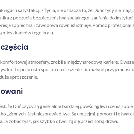
kingach satysfakcji z życia, nie oznacza to, że Duńczycy nie mają 
a z poczucia bezpieczeństwa socjalnego, zaufania do instytucji i 
presja społeczna i zawodowa również istnieje. Pomoc profesjonal
ą mieszkańców tego kraju.
zczęścia
j, komfortowej atmosfery, zrobiła międzynarodową karierę. Owszem
szystko. To po prostu sposób na cieszenie się małymi przyjemności
 duże uproszczenie.
nsowani
t, że Duńczycy są generalnie bardziej powściągliwi i cenią sobie
jako „zimnych” jest niesprawiedliwe. Są uprzejmi, pomocni i otwarc
ku, a zobaczysz, jak szybko otworzą się przed Tobą drzwi.