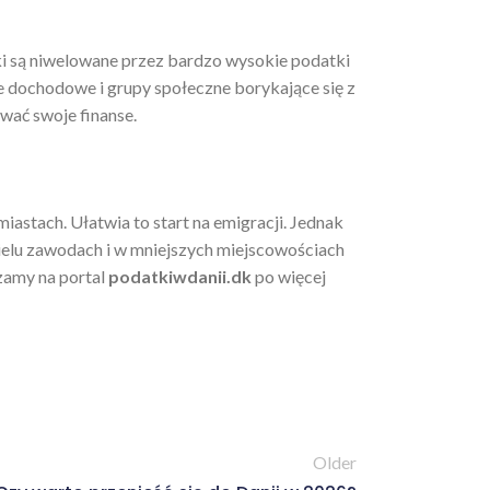
bki są niwelowane przez bardzo wysokie podatki
nie dochodowe i grupy społeczne borykające się z
wać swoje finanse.
astach. Ułatwia to start na emigracji. Jednak
wielu zawodach i w mniejszych miejscowościach
szamy na portal
podatkiwdanii.dk
po więcej
Older