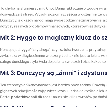
To chyba najsłynniejszy mit. Choć Dania faktycznie przoduje w ran
doświadczają stresu. Wysoki poziom szczęścia w dużej mierze wynik
Duńczycy, jak każdy naród, mają swoje codzienne zmartwienia, a 
dotyczy realnych problemów finansowych, które również dotykaj
Mit 2: Hygge to magiczny klucz do s
Koncepcja „hygge” (czyt. huga), czyli sztuka tworzenia przytulne
zwłaszcza w długie, ciemne wieczory. Jednak nie jest to lek na w
całego duńskiego stylu życia do palenia świeczek i picia kakao to
Mit 3: Duńczycy są „zimni” i zdysta
Ten stereotyp o Skandynawach jest bardzo powszechny. Prawdą jes
głębszych relacji może zająć więcej czasu. Jednak określanie ich 
Portal
podatkiwdanii.dk
radzi: naucz się kilku zwrotów po duńs