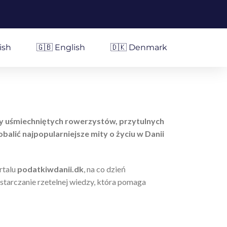
ish
🇬🇧 English
🇩🇰 Denmark
azy uśmiechniętych rowerzystów, przytulnych
alić najpopularniejsze mity o życiu w Danii
rtalu
podatkiwdanii.dk
, na co dzień
starczanie rzetelnej wiedzy, która pomaga