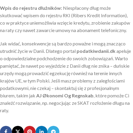
Wpis do rejestru dłużników:
Niespłacony dług może
skutkować wpisem do rejestru RKI (Ribers Kredit Information),
co w praktyce uniemożliwia wzięcie kredytu, zrobienie zakupów
na raty czy nawet zawarcie umowy na abonament telefoniczny.
Jak widać, konsekwencje są bardzo poważne i mogą znacząco
utrudnić życie w Danii. Dlatego portal
podatkiwdanii.dk
apeluje
o odpowiedzialne podchodzenie do swoich zobowiązań. Warto
pamiętać, że nawet po wyjeździe z Danii dług nie znika – duńskie
urzędy mogą prowadzić egzekucję również na terenie innych
krajów UE, w tym Polski. Jeśli masz problemy z zaległościami
podatkowymi, nie czekaj – skontaktuj się z profesjonalnym
biurem, takim jak
AJ Økonomi Og Regnskab
, które pomoże Ci
znaleźć rozwiązanie, np. negocjując ze SKAT rozłożenie długu na
raty.