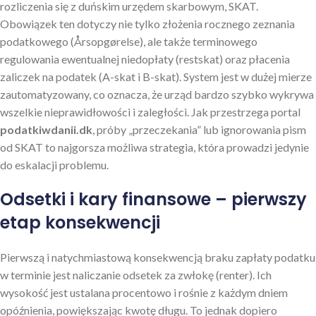
rozliczenia się z duńskim urzędem skarbowym, SKAT.
Obowiązek ten dotyczy nie tylko złożenia rocznego zeznania
podatkowego (Årsopgørelse), ale także terminowego
regulowania ewentualnej niedopłaty (restskat) oraz płacenia
zaliczek na podatek (A-skat i B-skat). System jest w dużej mierze
zautomatyzowany, co oznacza, że urząd bardzo szybko wykrywa
wszelkie nieprawidłowości i zaległości. Jak przestrzega portal
podatkiwdanii.dk
, próby „przeczekania” lub ignorowania pism
od SKAT to najgorsza możliwa strategia, która prowadzi jedynie
do eskalacji problemu.
Odsetki i kary finansowe – pierwszy
etap konsekwencji
Pierwszą i natychmiastową konsekwencją braku zapłaty podatku
w terminie jest naliczanie odsetek za zwłokę (renter). Ich
wysokość jest ustalana procentowo i rośnie z każdym dniem
opóźnienia, powiększając kwotę długu. To jednak dopiero