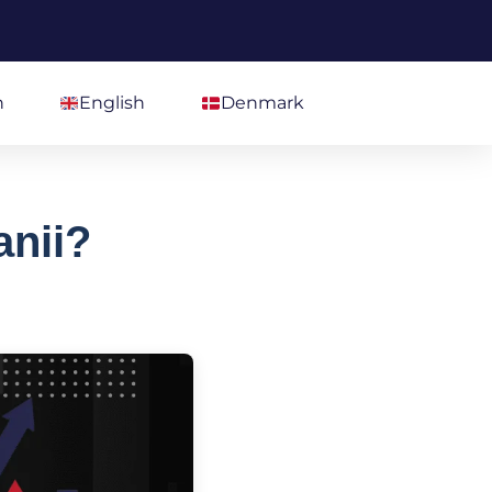
h
English
Denmark
anii?