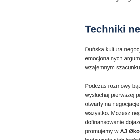
Techniki n
Duńska kultura negocja
emocjonalnych argumen
wzajemnym szacunku
Podczas rozmowy bądź
wysłuchaj pierwszej pr
otwarty na negocjacje
wszystko. Możesz nego
dofinansowanie dojazd
promujemy w
AJ Øko