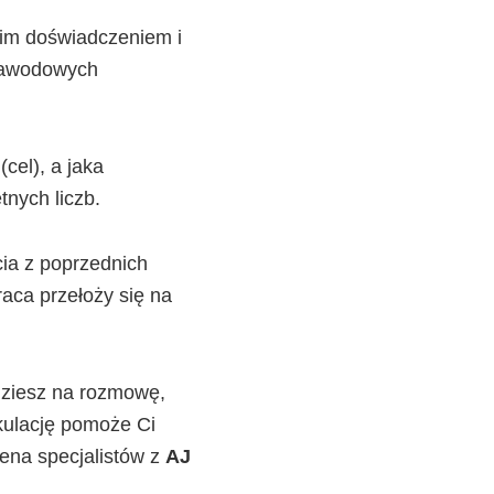
oim doświadczeniem i
 zawodowych
cel), a jaka
tnych liczb.
ia z poprzednich
raca przełoży się na
dziesz na rozmowę,
lkulację pomoże Ci
ena specjalistów z
AJ