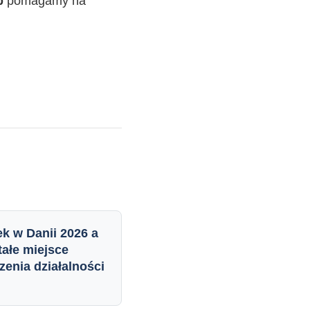
b
pomagamy na
k w Danii 2026 a
tałe miejsce
enia działalności