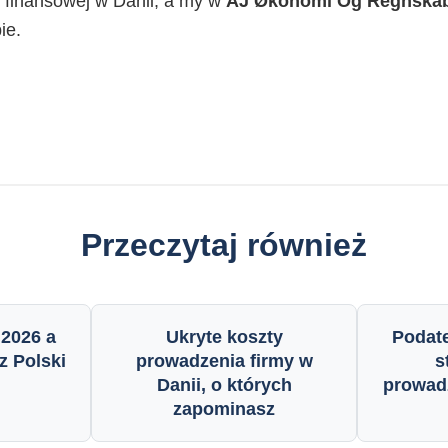
 finansowej w Danii, a my w
AJ Økonomi Og Regnska
ie.
Przeczytaj również
 2026 a
Ukryte koszty
Podate
z Polski
prowadzenia firmy w
s
Danii, o których
prowadz
zapominasz