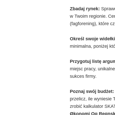
Zbadaj rynek:
Sprawd
w Twoim regionie. Ce
(fagforening), które c
Określ swoje widełki
minimalna, poniżej kt
Przygotuj listę arg
miejsc pracy, unikalne
sukces firmy.
Poznaj swój budżet:
przelicz, ile wyniesi
zrobić kalkulator SK
Økonomi Og Regns