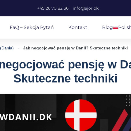
+45 26 70 82 36
info@ajor.dk
FaQ – Sekcja Pytań
Kontakt
Blog
Polis
 (Dania)
»
Jak negocjować pensję w Danii? Skuteczne techniki
negocjować pensję w D
Skuteczne techniki