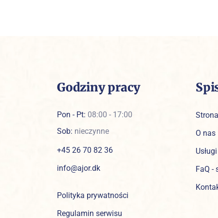
Godziny pracy
Spi
Pon - Pt:
08:00 - 17:00
Stron
Sob:
nieczynne
O nas
+45 26 70 82 36
Usługi
info@ajor.dk
FaQ - 
Konta
Polityka prywatności
Regulamin serwisu