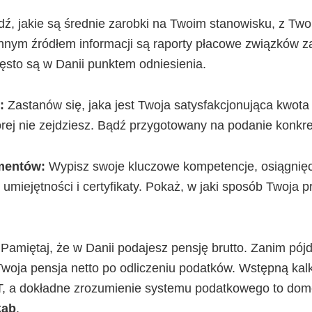
ź, jakie są średnie zarobki na Twoim stanowisku, z Tw
nnym źródłem informacji są raporty płacowe związków
zęsto są w Danii punktem odniesienia.
:
Zastanów się, jaka jest Twoja satysfakcjonująca kwota (
órej nie zejdziesz. Bądź przygotowany na podanie konkre
umentów:
Wypisz swoje kluczowe kompetencje, osiągnięc
 umiejętności i certyfikaty. Pokaż, w jaki sposób Twoja p
Pamiętaj, że w Danii podajesz pensję brutto. Zanim pój
e Twoja pensja netto po odliczeniu podatków. Wstępną ka
AT, a dokładne zrozumienie systemu podatkowego to dom
kab
.