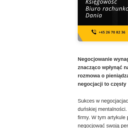
Negocjowanie wynag
znacząco wpłynąć na 
rozmowa o pieniądza
negocjacji to częst
Sukces w negocjacjac
duńskiej mentalności.
firmy. W tym artykule
negocjować swoją pen