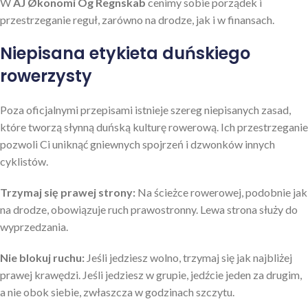
W
AJ Økonomi Og Regnskab
cenimy sobie porządek i
przestrzeganie reguł, zarówno na drodze, jak i w finansach.
Niepisana etykieta duńskiego
rowerzysty
Poza oficjalnymi przepisami istnieje szereg niepisanych zasad,
które tworzą słynną duńską kulturę rowerową. Ich przestrzeganie
pozwoli Ci uniknąć gniewnych spojrzeń i dzwonków innych
cyklistów.
Trzymaj się prawej strony:
Na ścieżce rowerowej, podobnie jak
na drodze, obowiązuje ruch prawostronny. Lewa strona służy do
wyprzedzania.
Nie blokuj ruchu:
Jeśli jedziesz wolno, trzymaj się jak najbliżej
prawej krawędzi. Jeśli jedziesz w grupie, jedźcie jeden za drugim,
a nie obok siebie, zwłaszcza w godzinach szczytu.