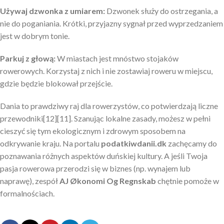
Używaj dzwonka z umiarem:
Dzwonek służy do ostrzegania, a
nie do poganiania. Krótki, przyjazny sygnał przed wyprzedzaniem
jest w dobrym tonie.
Parkuj z głową:
W miastach jest mnóstwo stojaków
rowerowych. Korzystaj z nich i nie zostawiaj roweru w miejscu,
gdzie będzie blokował przejście.
Dania to prawdziwy raj dla rowerzystów, co potwierdzają liczne
przewodniki[12][11]. Szanując lokalne zasady, możesz w pełni
cieszyć się tym ekologicznym i zdrowym sposobem na
odkrywanie kraju. Na portalu
podatkiwdanii.dk
zachęcamy do
poznawania różnych aspektów duńskiej kultury. A jeśli Twoja
pasja rowerowa przerodzi się w biznes (np. wynajem lub
naprawę), zespół
AJ Økonomi Og Regnskab
chętnie pomoże w
formalnościach.