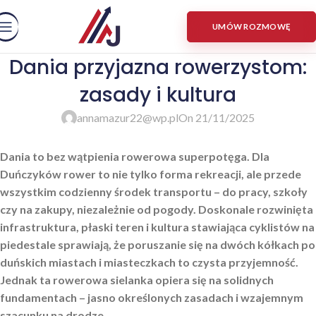
UMÓW ROZMOWĘ
Dania przyjazna rowerzystom:
zasady i kultura
annamazur22@wp.pl
On 21/11/2025
Dania to bez wątpienia rowerowa superpotęga. Dla
Duńczyków rower to nie tylko forma rekreacji, ale przede
wszystkim codzienny środek transportu – do pracy, szkoły
czy na zakupy, niezależnie od pogody. Doskonale rozwinięta
infrastruktura, płaski teren i kultura stawiająca cyklistów na
piedestale sprawiają, że poruszanie się na dwóch kółkach po
duńskich miastach i miasteczkach to czysta przyjemność.
Jednak ta rowerowa sielanka opiera się na solidnych
fundamentach – jasno określonych zasadach i wzajemnym
szacunku na drodze.